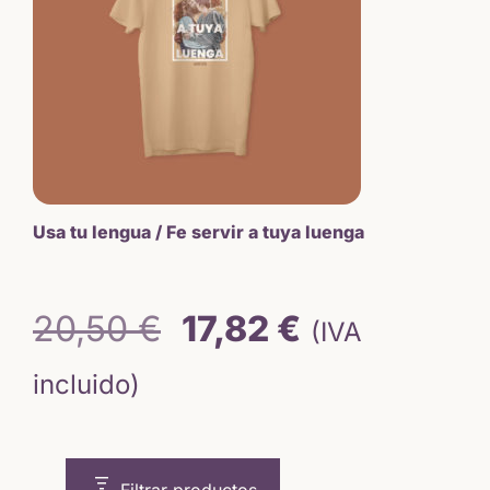
Usa tu lengua / Fe servir a tuya luenga
El
El
20,50
€
17,82
€
(IVA
precio
precio
incluido)
original
actual
era:
es: