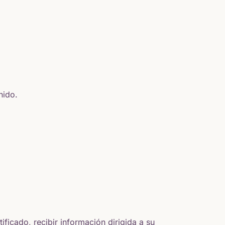
nido.
ficado, recibir información dirigida a su