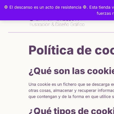
Saltar
🛑 El descanso es un acto de resistencia 🛑. Esta tiend
al
fuerzas 
contenido
Política de co
¿Qué son las cooki
Una cookie es un fichero que se descarga e
otras cosas, almacenar y recuperar informa
que contengan y de la forma en que utilice s
¿Qué tipos de cooki