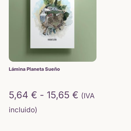
Lámina Planeta Sueño
Rango
5,64
€
-
15,65
€
(IVA
de
incluido)
precios: