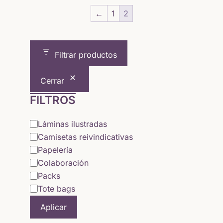
desde
←
1
2
5,64 €
hasta
Filtrar productos
15,65 €
Cerrar
FILTROS
Categoría
Láminas ilustradas
Camisetas reivindicativas
Papelería
Colaboración
Packs
Tote bags
Aplicar