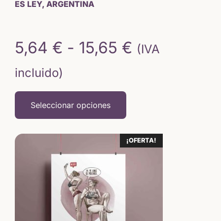
de
ES LEY, ARGENTINA
producto
Rango
5,64
€
-
15,65
€
(IVA
de
incluido)
precios:
Seleccionar opciones
desde
5,64 €
¡OFERTA!
hasta
15,65 €