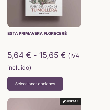
pueden
elegir
en
la
página
de
ESTA PRIMAVERA FLORECERÉ
producto
Rango
5,64
€
-
15,65
€
(IVA
de
incluido)
precios:
Seleccionar opciones
desde
5,64 €
¡OFERTA!