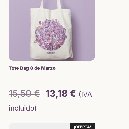
Tote Bag 8 de Marzo
El
El
15,50
€
13,18
€
(IVA
precio
precio
incluido)
original
actual
Este
¡OFERTA!