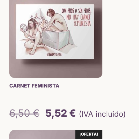
hasta
15,65 €
CARNET FEMINISTA
El
El
6,50
€
5,52
€
(IVA incluido)
precio
precio
¡OFERTA!