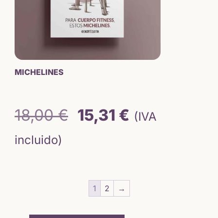
MICHELINES
El
El
18,00
€
15,31
€
(IVA
precio
precio
incluido)
original
actual
era:
es:
1
2
→
18,00 €.
15,31 €.