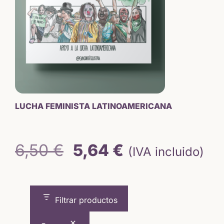
LUCHA FEMINISTA LATINOAMERICANA
El
El
6,50
€
5,64
€
(IVA incluido)
precio
precio
original
actual
Filtrar productos
era:
es: