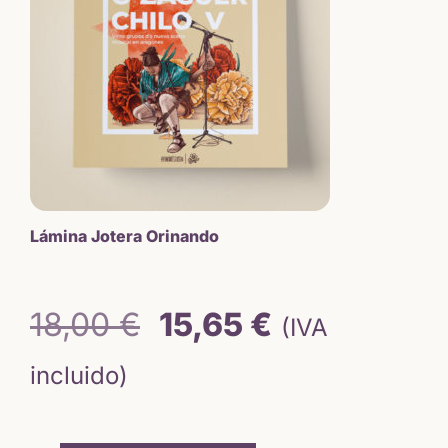
Lámina Jotera Orinando
El
El
18,00
€
15,65
€
(IVA
precio
precio
incluido)
original
actual