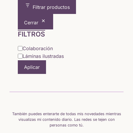
era:
es:
Filtrar productos
18,00 €.
15,65 €.
Cerrar
FILTROS
Categoría
Colaboración
Láminas ilustradas
Aplicar
También puedes enterarte de todas mis novedades mientras
visualizas mi contenido diario. Las redes se tejen con
personas como tú.