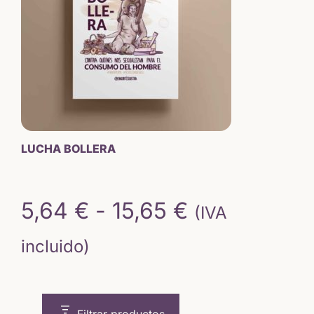
LUCHA BOLLERA
Rango
5,64
€
-
15,65
€
(IVA
de
incluido)
precios:
desde