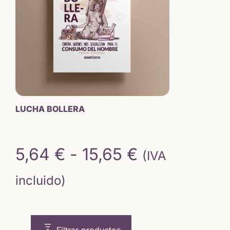
LUCHA BOLLERA
Rango
5,64
€
-
15,65
€
(IVA
de
incluido)
precios:
desde