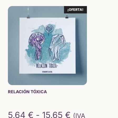
original
actual
¡OFERTA!
era:
es:
20,50 €.
17,82 €.
RELACIÓN TÓXICA
Rango
5,64
€
-
15,65
€
(IVA