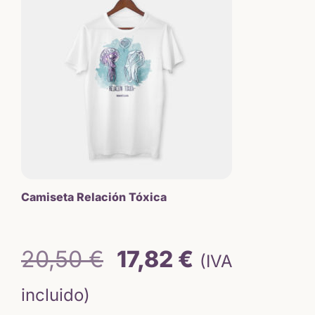
15,50 €.
13,18 €.
Camiseta Relación Tóxica
El
El
20,50
€
17,82
€
(IVA
precio
precio
incluido)