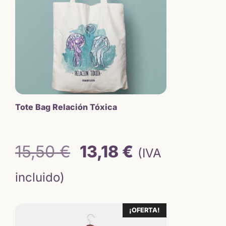
Tote Bag Relación Tóxica
El
El
15,50
€
13,18
€
(IVA
precio
precio
incluido)
original
actual
¡OFERTA!
era:
es: