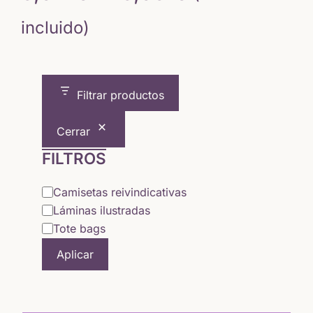
de
incluido)
precios:
desde
Filtrar productos
5,64 €
Cerrar
hasta
FILTROS
15,65 €
Categoría
Camisetas reivindicativas
Láminas ilustradas
Tote bags
Aplicar