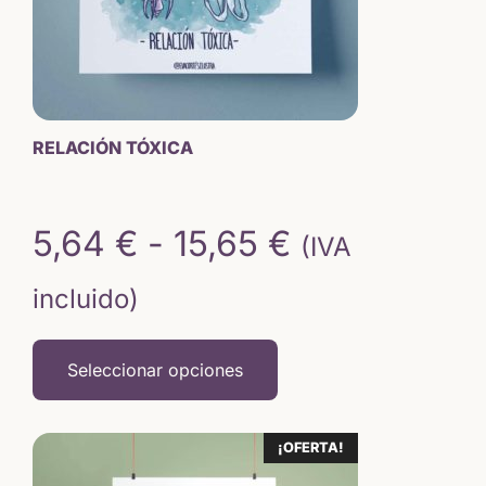
pueden
elegir
en
la
página
de
RELACIÓN TÓXICA
producto
Rango
5,64
€
-
15,65
€
(IVA
de
incluido)
precios:
Seleccionar opciones
desde
5,64 €
Este
¡OFERTA!
producto