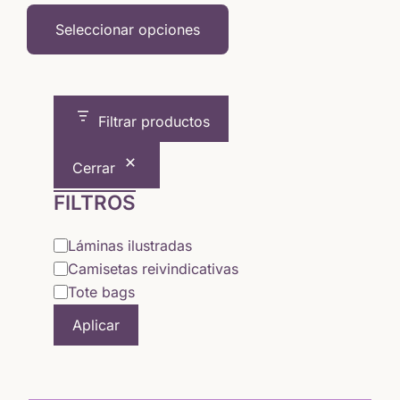
precios:
Seleccionar opciones
desde
5,64 €
Filtrar productos
hasta
Cerrar
15,65 €
FILTROS
Categoría
Láminas ilustradas
Camisetas reivindicativas
Tote bags
Aplicar