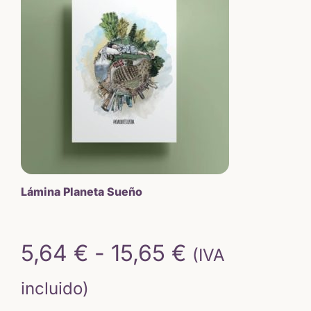
hasta
tiene
múltiples
15,65 €
variantes.
Las
opciones
se
pueden
elegir
en
la
página
de
Lámina Planeta Sueño
producto
Rango
5,64
€
-
15,65
€
(IVA
de
incluido)