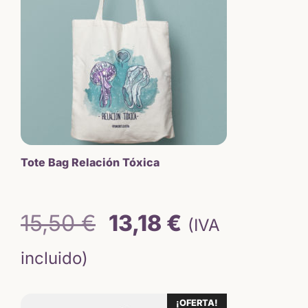
Tote Bag Relación Tóxica
El
El
15,50
€
13,18
€
(IVA
precio
precio
incluido)
original
actual
Este
¡OFERTA!