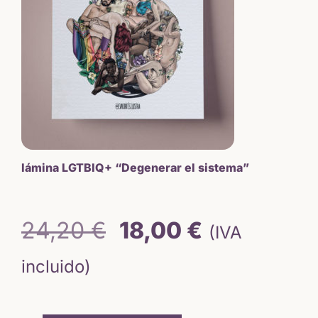
lámina LGTBIQ+ “Degenerar el sistema”
El
El
24,20
€
18,00
€
(IVA
precio
precio
incluido)
original
actual