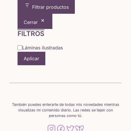
era:
es:
Filtrar productos
24,20 €.
18,00 €.
Cerrar
FILTROS
Categoría
Láminas ilustradas
Aplicar
También puedes enterarte de todas mis novedades mientras
visualizas mi contenido diario. Las redes se tejen con
personas como tú.