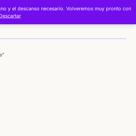
digno y el descanso necesario. Volveremos muy pronto con
Descartar
Sobre mí
Proyectos
Tienda
e”