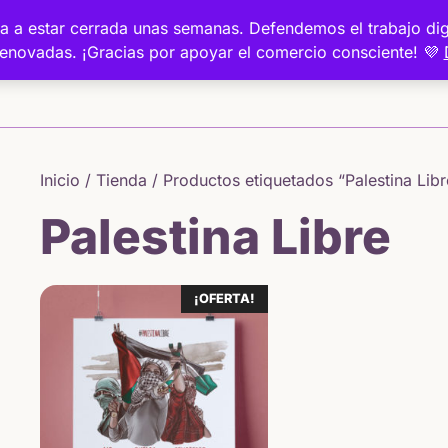
a va a estar cerrada unas semanas. Defendemos el trabajo 
renovadas. ¡Gracias por apoyar el comercio consciente! 💜
Inicio
Inicio
/
Tienda
/ Productos etiquetados “Palestina Libr
Palestina Libre
¡OFERTA!