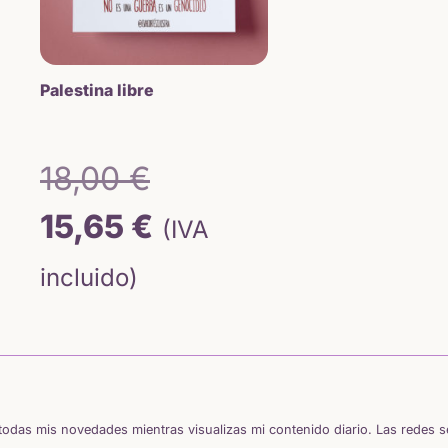
Palestina libre
El
18,00
€
El
precio
15,65
€
(IVA
precio
original
incluido)
actual
era:
es:
18,00 €.
15,65 €.
odas mis novedades mientras visualizas mi contenido diario. Las redes 