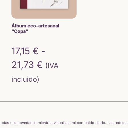
Álbum eco-artesanal
“Copa”
17,15
€
-
Rango
21,73
€
(IVA
de
incluido)
precios:
desde
17,15 €
odas mis novedades mientras visualizas mi contenido diario. Las redes 