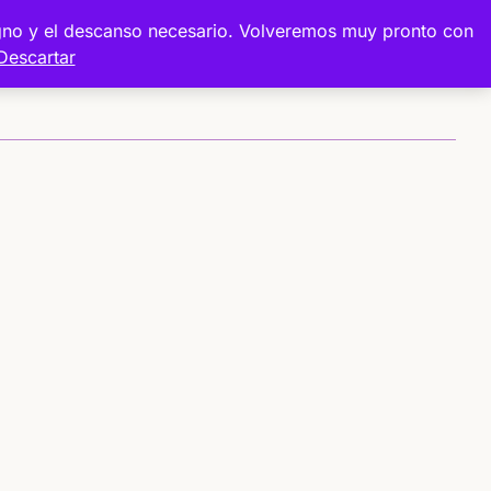
digno y el descanso necesario. Volveremos muy pronto con
Descartar
Sobre mí
Proyectos
Tienda