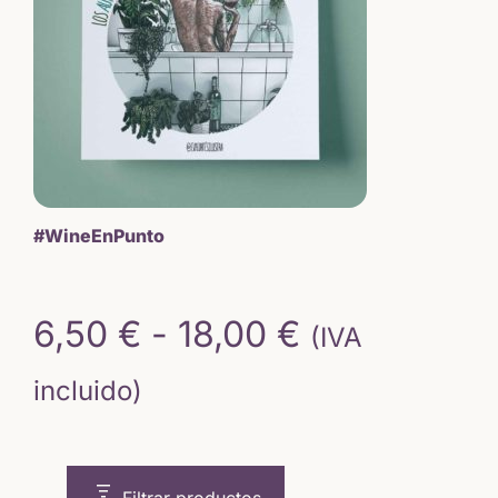
#WineEnPunto
Rango
6,50
€
-
18,00
€
(IVA
de
incluido)
precios:
desde