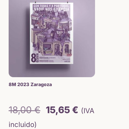
8M 2023 Zaragoza
El
El
18,00
€
15,65
€
(IVA
precio
precio
incluido)