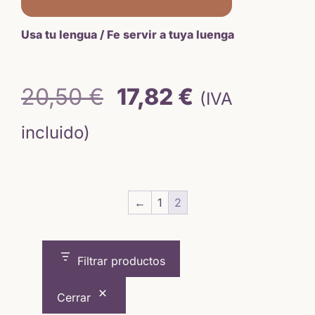
Usa tu lengua / Fe servir a tuya luenga
El
El
20,50
€
17,82
€
(IVA
precio
precio
incluido)
original
actual
era:
es:
←
1
2
20,50 €.
17,82 €.
Filtrar productos
Cerrar