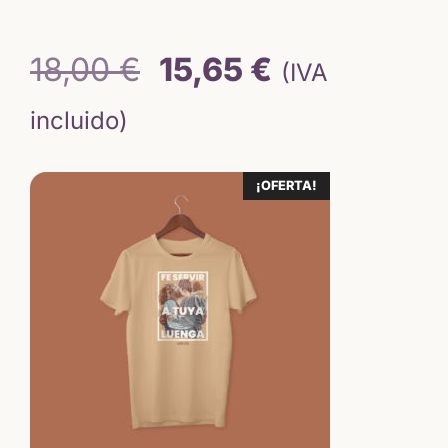
El
El
18,00
€
15,65
€
(IVA
precio
precio
incluido)
original
actual
¡OFERTA!
era:
es:
18,00 €.
15,65 €.