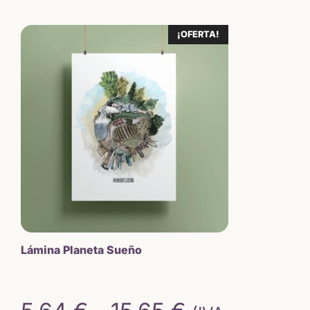
original
actual
¡OFERTA!
era:
es:
18,00 €.
15,65 €.
Lámina Planeta Sueño