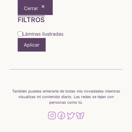
era:
es:
Cerrar
6,50 €.
5,64 €.
FILTROS
Categoría
Láminas ilustradas
Aplicar
También puedes enterarte de todas mis novedades mientras
visualizas mi contenido diario. Las redes se tejen con
personas como tú.