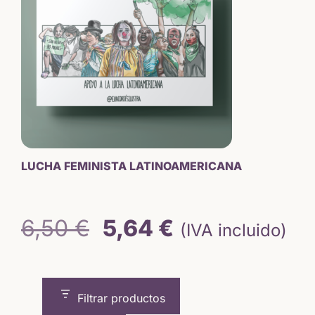
LUCHA FEMINISTA LATINOAMERICANA
El
El
6,50
€
5,64
€
(IVA incluido)
precio
precio
original
actual
Filtrar productos