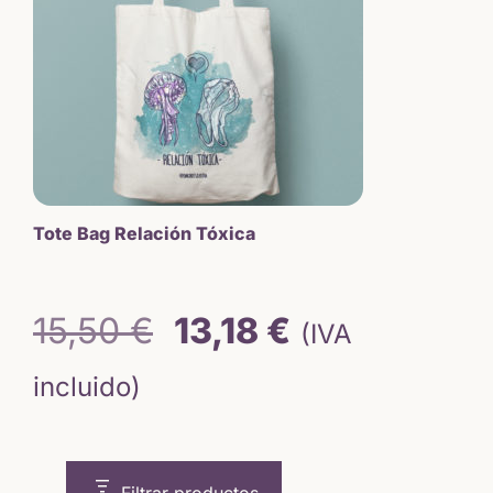
Tote Bag Relación Tóxica
El
El
15,50
€
13,18
€
(IVA
precio
precio
incluido)
original
actual
era:
es: