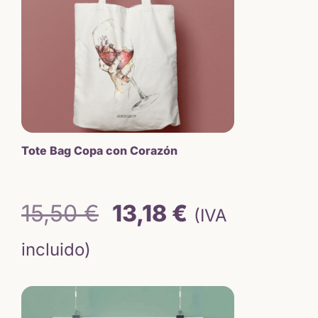
Tote Bag Copa con Corazón
El
El
15,50
€
13,18
€
(IVA
precio
precio
incluido)
original
actual
era:
es: