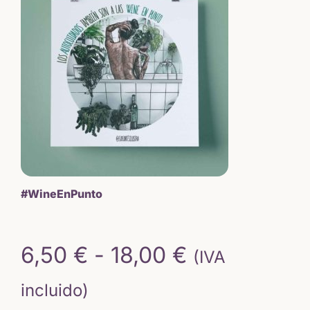
15,50 €.
13,18 €.
#WineEnPunto
Rango
6,50
€
-
18,00
€
(IVA
de
incluido)