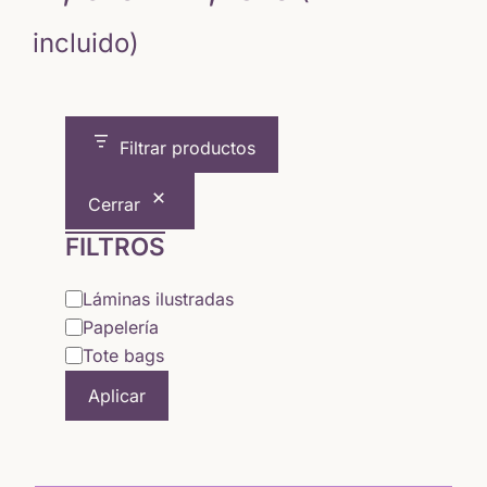
de
incluido)
precios:
desde
Filtrar productos
17,15 €
Cerrar
hasta
FILTROS
21,73 €
Categoría
Láminas ilustradas
Papelería
Tote bags
Aplicar