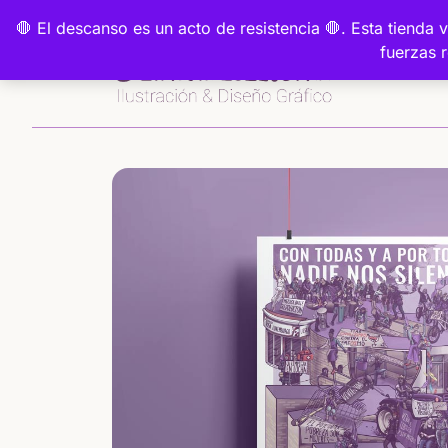
Saltar
🛑 El descanso es un acto de resistencia 🛑. Esta tiend
al
fuerzas 
contenido