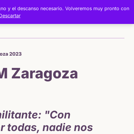
digno y el descanso necesario. Volveremos muy pronto con
Descartar
Sobre mí
Proyectos
Tienda
goza 2023
8M Zaragoza
ilitante: "Con
r todas, nadie nos