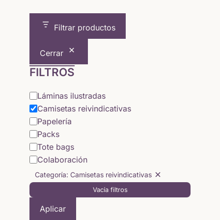
20,50 €.
17,82 €.
Filtrar productos
Cerrar
FILTROS
Categoría
Láminas ilustradas
Camisetas reivindicativas
Papelería
Packs
Tote bags
Colaboración
Categoría: Camisetas reivindicativas
Quitar
Vacía filtros
filtro:
Categoría:
Aplicar
Camisetas