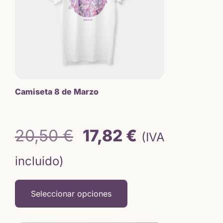
opciones
se
pueden
elegir
en
la
página
de
Camiseta 8 de Marzo
producto
El
El
20,50
€
17,82
€
(IVA
precio
precio
incluido)
original
actual
Seleccionar opciones
era:
es: