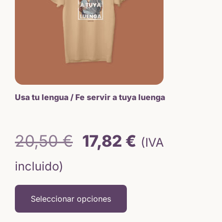
Las
opciones
se
pueden
elegir
en
la
página
de
Usa tu lengua / Fe servir a tuya luenga
producto
El
El
20,50
€
17,82
€
(IVA
precio
precio
incluido)
original
actual
Seleccionar opciones
era:
es: