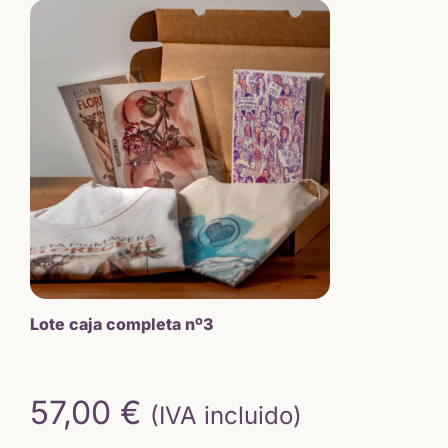
20,50 €.
17,82 €.
Lote caja completa nº3
57,00
€
(IVA incluido)