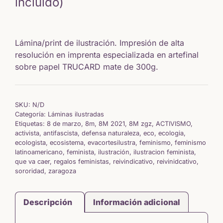
de
incluido)
precios:
Lámina/print de ilustración. Impresión de alta
desde
resolución en imprenta especializada en artefinal
sobre papel TRUCARD mate de 300g.
5,64 €
hasta
SKU:
N/D
15,65 €
Categoría:
Láminas ilustradas
Etiquetas:
8 de marzo
,
8m
,
8M 2021
,
8M zgz
,
ACTIVISMO
,
activista
,
antifascista
,
defensa naturaleza
,
eco
,
ecologia
,
ecologista
,
ecosistema
,
evacortesilustra
,
feminismo
,
feminismo
latinoamericano
,
feminista
,
ilustración
,
ilustracion feminista
,
que va caer
,
regalos feministas
,
reivindicativo
,
reivinidcativo
,
sororidad
,
zaragoza
Descripción
Información adicional