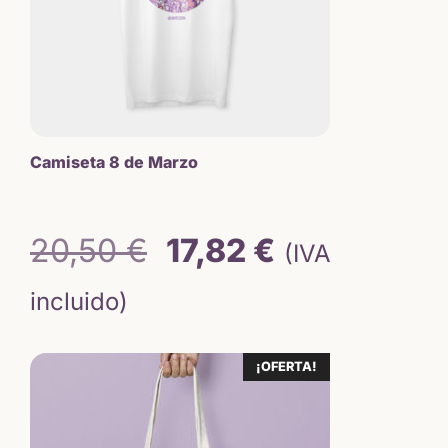
Camiseta 8 de Marzo
El
El
20,50
€
17,82
€
(IVA
precio
precio
incluido)
original
actual
¡OFERTA!
era:
es:
20,50 €.
17,82 €.