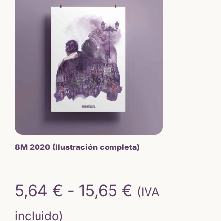
era:
es:
15,50 €.
13,18 €.
8M 2020 (Ilustración completa)
Rango
5,64
€
-
15,65
€
(IVA
de
incluido)