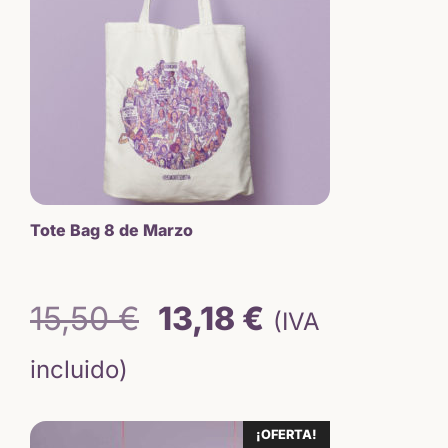
Tote Bag 8 de Marzo
El
El
15,50
€
13,18
€
(IVA
precio
precio
incluido)
original
actual
¡OFERTA!