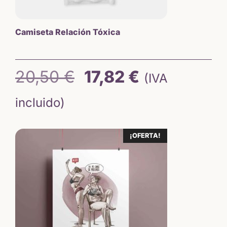
Camiseta Relación Tóxica
El
El
20,50
€
17,82
€
(IVA
precio
precio
incluido)
original
actual
¡OFERTA!
era:
es:
20,50 €.
17,82 €.