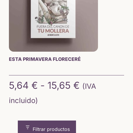
ESTA PRIMAVERA FLORECERÉ
Rango
5,64
€
-
15,65
€
(IVA
de
incluido)
precios:
desde
Filtrar productos