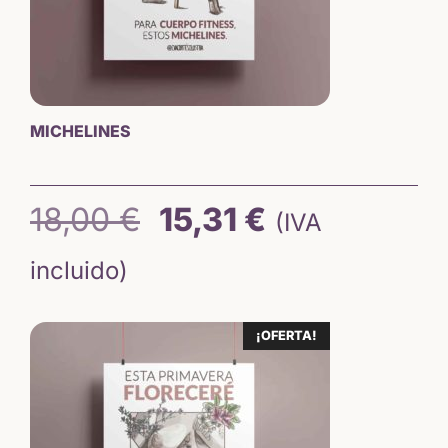
MICHELINES
El
El
18,00
€
15,31
€
(IVA
precio
precio
incluido)
original
actual
¡OFERTA!
era:
es:
18,00 €.
15,31 €.