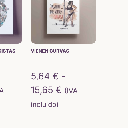
64 €
5,64 €
sta
hasta
,65 €
15,65 €
CISTAS
VIENEN CURVAS
5,64
€
-
ngo
Rango
15,65
€
VA
(IVA
de
incluido)
ecios:
precios: