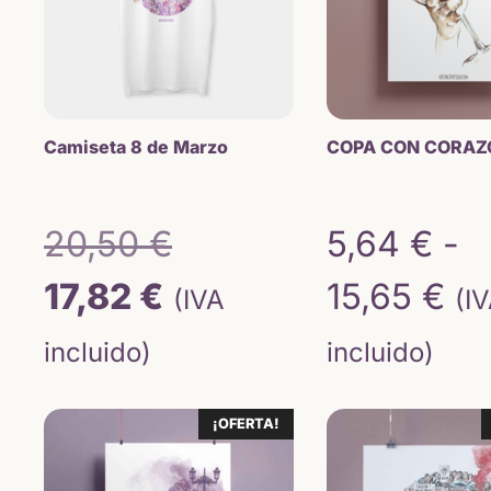
Camiseta 8 de Marzo
COPA CON CORAZ
El
20,50
€
5,64
€
-
El
precio
Ra
17,82
€
15,65
€
(IVA
(I
precio
original
de
incluido)
incluido)
actual
era:
pr
¡OFERTA!
es:
20,50 €.
de