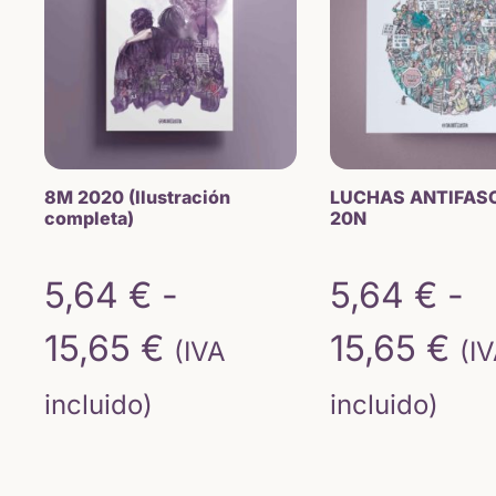
17,82 €.
5,
ha
15
8M 2020 (Ilustración
LUCHAS ANTIFAS
completa)
20N
5,64
€
-
5,64
€
-
Rango
Ra
15,65
€
15,65
€
(IVA
(I
de
de
incluido)
incluido)
precios:
pr