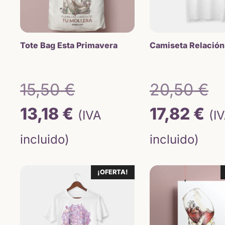
Tote Bag Esta Primavera
Camiseta Relación
El
E
15,50
€
20,50
€
El
precio
El
p
13,18
€
17,82
€
(IVA
(I
precio
original
pr
o
incluido)
incluido)
actual
era:
ac
e
¡OFERTA!
es:
15,50 €.
es
2
13,18 €.
17