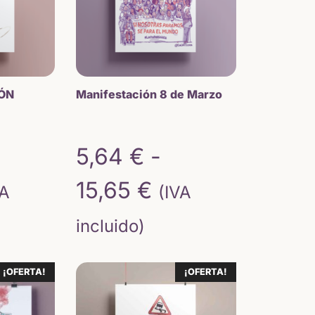
ÓN
Manifestación 8 de Marzo
5,64
€
-
ngo
Rango
15,65
€
VA
(IVA
de
incluido)
ecios:
precios:
¡OFERTA!
¡OFERTA!
sde
desde