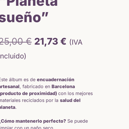
“Planeta
sueño”
El
El
25,00
€
21,73
€
(IVA
precio
precio
incluido)
original
actual
Este álbum es de
encuadernación
era:
es:
artesanal
, fabricado en
Barcelona
(producto de proximidad)
con los mejores
25,00 €.
21,73 €.
materiales reciclados por la
salud del
planeta
.
¿Cómo mantenerlo perfecto?
Se puede
limpiar con un paño seco.