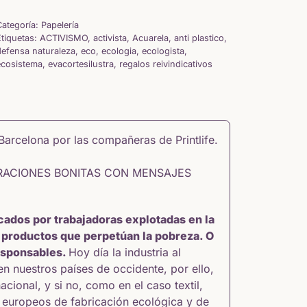
Categoría:
Papelería
Etiquetas:
ACTIVISMO
,
activista
,
Acuarela
,
anti plastico
,
defensa naturaleza
,
eco
,
ecologia
,
ecologista
,
ecosistema
,
evacortesilustra
,
regalos reivindicativos
 Barcelona por las compañeras de
Printlife.
RACIONES BONITAS CON MENSAJES
cados por trabajadoras explotadas en la
 productos que perpetúan la pobreza. O
esponsables.
Hoy día la industria al
 nuestros países de occidente, por ello,
cional, y si no, como en el caso textil,
s europeos de fabricación ecológica y de