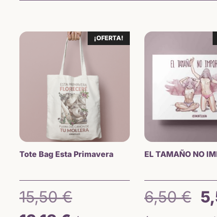
¡OFERTA!
Tote Bag Esta Primavera
EL TAMAÑO NO I
El
El
15,50
€
6,50
€
5