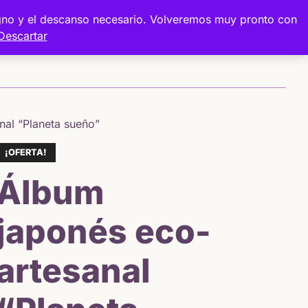
digno y el descanso necesario. Volveremos muy pronto con
Descartar
Sobre mí
Proyectos
Tienda
nal “Planeta sueño”
¡OFERTA!
Álbum
japonés eco-
artesanal