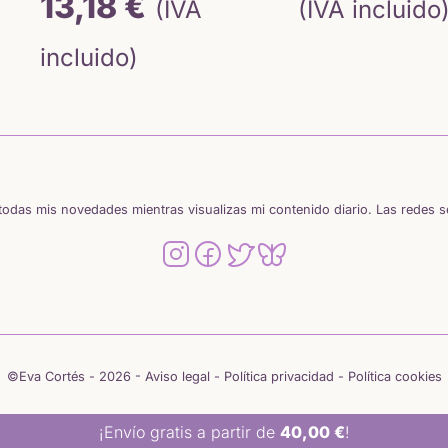
El
precio
pr
13,18
€
(IVA
(IVA incluido
precio
original
or
incluido)
actual
era:
er
es:
15,50 €.
6,
13,18 €.
odas mis novedades mientras visualizas mi contenido diario. Las redes 
©Eva Cortés - 2026 -
Aviso legal
-
Política privacidad
-
Política cookies
¡Envío gratis a partir de
40,00
€
!