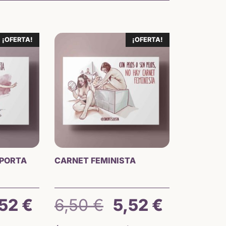
¡OFERTA!
¡OFERTA!
MPORTA
CARNET FEMINISTA
El
El
El
,52
€
6,50
€
5,52
€