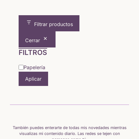
original
actual
era:
es:
Filtrar productos
20,50 €.
17,82 €.
Cerrar
FILTROS
Categoría
Papelería
Aplicar
También puedes enterarte de todas mis novedades mientras
visualizas mi contenido diario. Las redes se tejen con