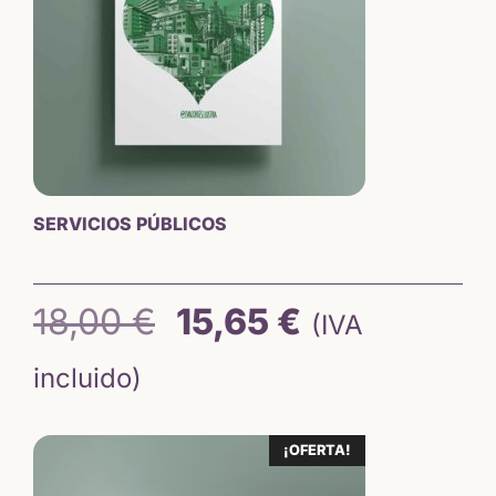
SERVICIOS PÚBLICOS
El
El
18,00
€
15,65
€
(IVA
precio
precio
incluido)
original
actual
¡OFERTA!
era:
es: