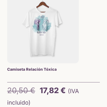
original
actual
era:
es:
6,50 €.
5,64 €.
Camiseta Relación Tóxica
El
El
20,50
€
17,82
€
(IVA
precio
precio
incluido)