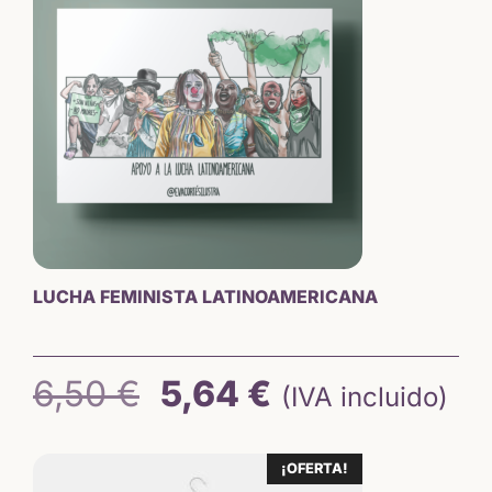
18,00 €.
15,65 €.
LUCHA FEMINISTA LATINOAMERICANA
El
El
6,50
€
5,64
€
(IVA incluido)
precio
precio
¡OFERTA!