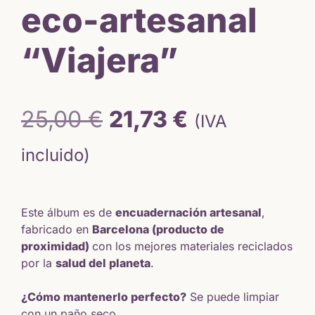
eco-artesanal
“Viajera”
El
El
25,00
€
21,73
€
(IVA
precio
precio
incluido)
original
actual
Este álbum es de
encuadernación artesanal
,
era:
es:
fabricado en
Barcelona (producto de
proximidad)
con los mejores materiales reciclados
25,00 €.
21,73 €.
por la
salud del planeta
.
¿Cómo mantenerlo perfecto?
Se puede limpiar
con un paño seco.