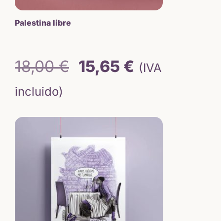
Palestina libre
El
El
18,00
€
15,65
€
(IVA
precio
precio
incluido)
original
actual
era:
es:
18,00 €.
15,65 €.