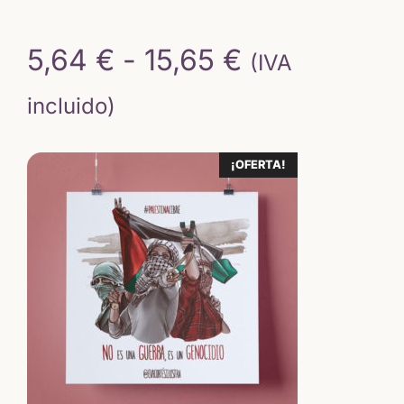
Rango
5,64
€
-
15,65
€
(IVA
de
incluido)
precios:
¡OFERTA!
desde
5,64 €
hasta
15,65 €