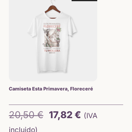
era:
es:
18,00 €.
15,31 €.
Camiseta Esta Primavera, Floreceré
El
El
20,50
€
17,82
€
(IVA
precio
precio
incluido)