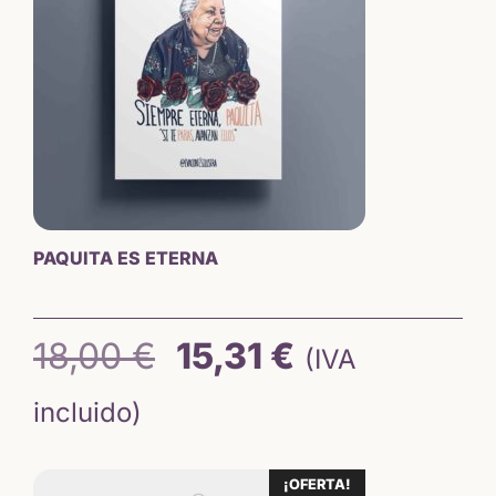
hasta
15,65 €
PAQUITA ES ETERNA
El
El
18,00
€
15,31
€
(IVA
precio
precio
incluido)
original
actual
¡OFERTA!