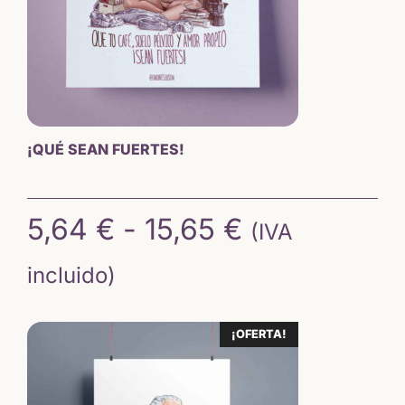
¡QUÉ SEAN FUERTES!
Rango
5,64
€
-
15,65
€
(IVA
de
incluido)
precios:
¡OFERTA!
desde
5,64 €