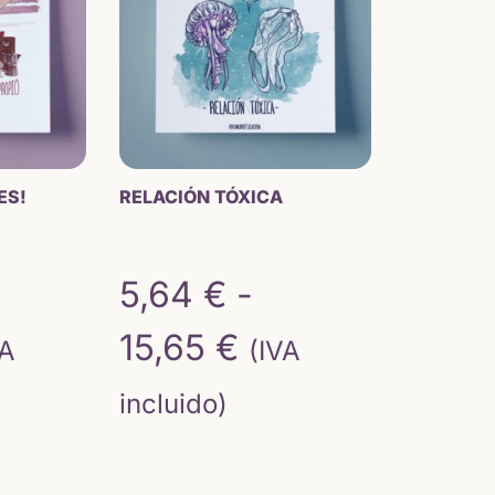
64 €
15,31 €.
sta
,65 €
ES!
RELACIÓN TÓXICA
5,64
€
-
ngo
Rango
15,65
€
VA
(IVA
de
incluido)
ecios:
precios: