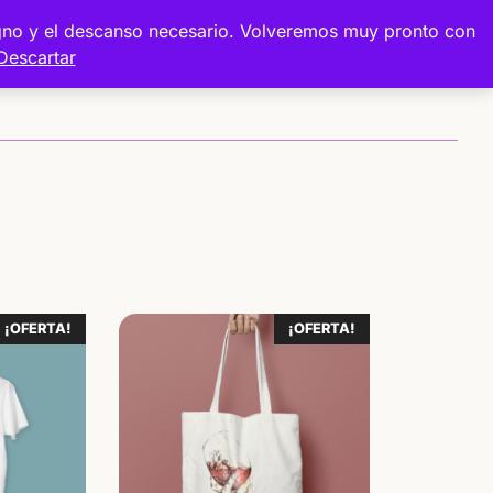
digno y el descanso necesario. Volveremos muy pronto con
Descartar
Sobre mí
Proyectos
Tienda
¡OFERTA!
¡OFERTA!