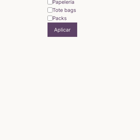
Papelería
Tote bags
Packs
Aplicar