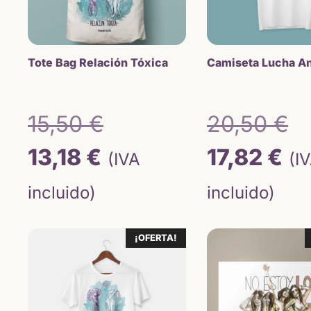
Tote Bag Relación Tóxica
Camiseta Lucha An
El
E
15,50
€
20,50
€
El
precio
El
p
13,18
€
17,82
€
(IVA
(I
precio
original
pr
o
incluido)
incluido)
actual
era:
ac
e
¡OFERTA!
es:
15,50 €.
es
2
13,18 €.
17