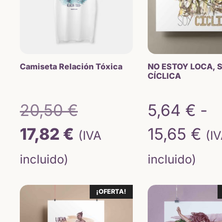
Camiseta Relación Tóxica
NO ESTOY LOCA, 
CÍCLICA
El
20,50
€
5,64
€
-
El
precio
Ra
17,82
€
15,65
€
(IVA
(I
precio
original
de
incluido)
incluido)
actual
era:
pr
¡OFERTA!
es:
20,50 €.
de