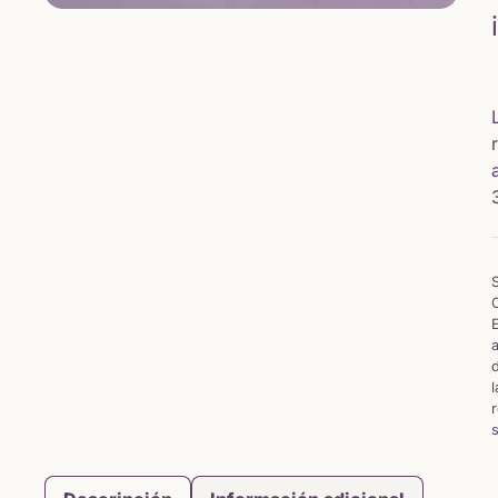
a
d
r