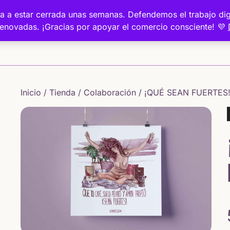
a va a estar cerrada unas semanas. Defendemos el trabajo 
renovadas. ¡Gracias por apoyar el comercio consciente! 💜
Inicio
Inicio
/
Tienda
/
Colaboración
/ ¡QUÉ SEAN FUERTES