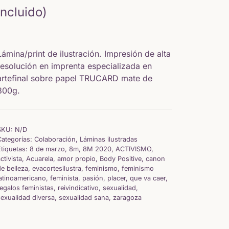
de
incluido)
precios:
Lámina/print de ilustración. Impresión de alta
desde
resolución en imprenta especializada en
artefinal sobre papel TRUCARD mate de
5,64 €
300g.
hasta
15,65 €
SKU:
N/D
Categorías:
Colaboración
,
Láminas ilustradas
Etiquetas:
8 de marzo
,
8m
,
8M 2020
,
ACTIVISMO
,
ctivista
,
Acuarela
,
amor propio
,
Body Positive
,
canon
e belleza
,
evacortesilustra
,
feminismo
,
feminismo
latinoamericano
,
feminista
,
pasión
,
placer
,
que va caer
,
egalos feministas
,
reivindicativo
,
sexualidad
,
sexualidad diversa
,
sexualidad sana
,
zaragoza