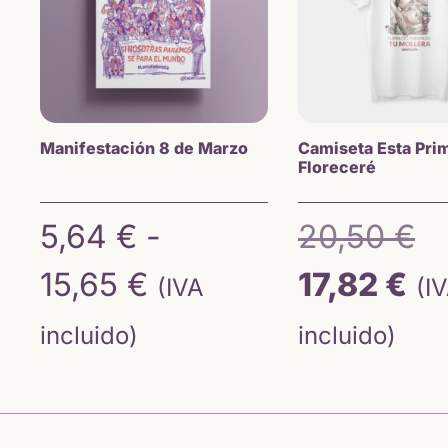
Manifestación 8 de Marzo
Camiseta Esta Pri
Floreceré
E
5,64
€
-
20,50
€
Rango
El
p
15,65
€
17,82
€
(IVA
(I
de
pr
o
incluido)
incluido)
precios:
ac
e
desde
es
2