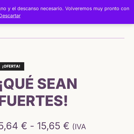
digno y el descanso necesario. Volveremos muy pronto con
Descartar
Sobre mí
Proyectos
Tienda
!
¡OFERTA!
¡QUÉ SEAN
FUERTES!
Rango
5,64
€
-
15,65
€
(IVA