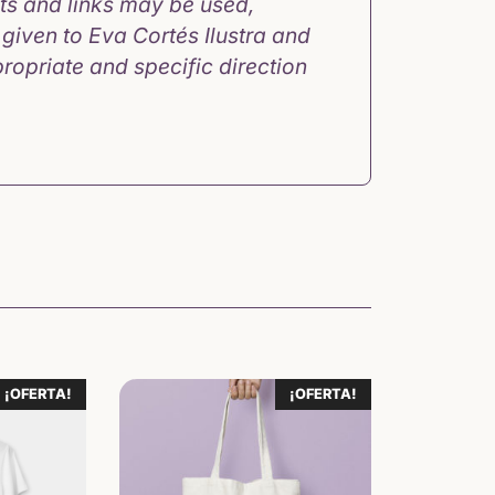
s and links may be used,
s given to Eva Cortés Ilustra and
ropriate and specific direction
¡OFERTA!
¡OFERTA!