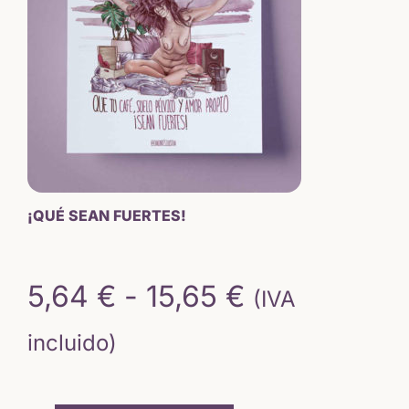
¡QUÉ SEAN FUERTES!
Rango
5,64
€
-
15,65
€
(IVA
de
incluido)
precios: