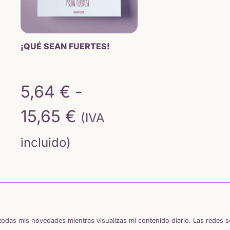
¡QUÉ SEAN FUERTES!
5,64
€
-
Rango
15,65
€
(IVA
de
incluido)
precios:
desde
5,64 €
odas mis novedades mientras visualizas mi contenido diario. Las redes 