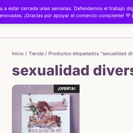
a va a estar cerrada unas semanas. Defendemos el trabajo 
renovadas. ¡Gracias por apoyar el comercio consciente! 💜
Inicio
Inicio
/
Tienda
/ Productos etiquetados “sexualidad di
sexualidad diver
¡OFERTA!