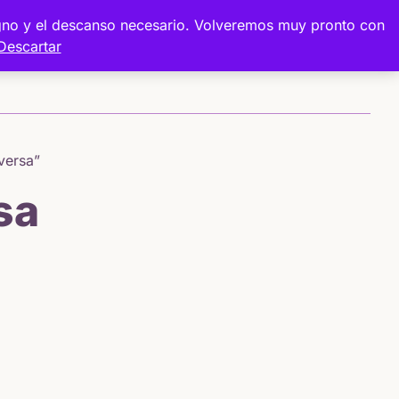
digno y el descanso necesario. Volveremos muy pronto con
Descartar
Sobre mí
Proyectos
Tienda
versa”
sa