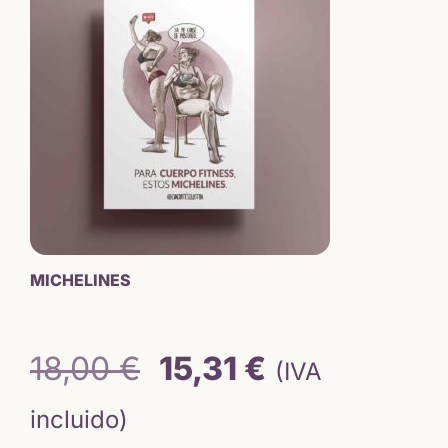
5,64 €
hasta
15,65 €
MICHELINES
El
El
18,00
€
15,31
€
(IVA
precio
precio
incluido)