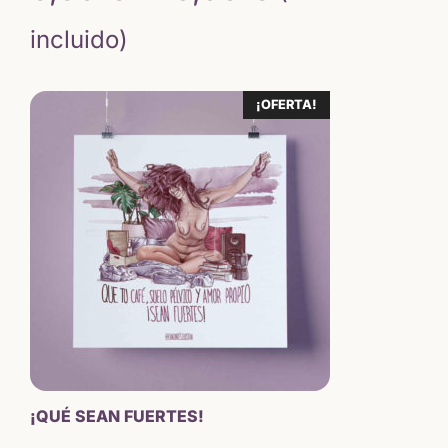
de
incluido)
precios:
¡OFERTA!
desde
6,50 €
hasta
18,00 €
¡QUÉ SEAN FUERTES!