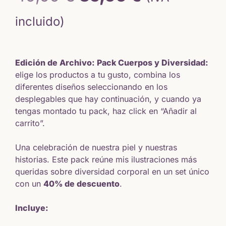
precio
precio
incluido)
original
actual
Edición de Archivo: Pack Cuerpos y Diversidad:
era:
es:
elige los productos a tu gusto, combina los
diferentes diseños seleccionando en los
49,00 €.
35,00 €.
desplegables que hay continuación, y cuando ya
tengas montado tu pack, haz click en “Añadir al
carrito”.
Una celebración de nuestra piel y nuestras
historias. Este pack reúne mis ilustraciones más
queridas sobre diversidad corporal en un set único
con un
40% de descuento
.
Incluye: