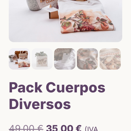
Pack Cuerpos
Diversos
El
El
49,00
€
35,00
€
(IVA