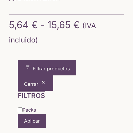
Rango
5,64
€
-
15,65
€
(IVA
de
incluido)
precios:
desde
Filtrar productos
5,64 €
Cerrar
hasta
FILTROS
15,65 €
Categoría
Packs
Aplicar