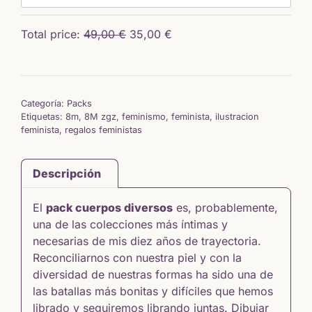
precio 
precio 
original 
actual 
era: 
es: 
Total price:
49,00
€
35,00
€
15,50 €.
13,18 €.
Categoría:
Packs
Etiquetas:
8m
,
8M zgz
,
feminismo
,
feminista
,
ilustracion
feminista
,
regalos feministas
Descripción
El
pack cuerpos diversos
es, probablemente,
una de las colecciones más íntimas y
necesarias de mis diez años de trayectoria.
Reconciliarnos con nuestra piel y con la
diversidad de nuestras formas ha sido una de
las batallas más bonitas y difíciles que hemos
librado y seguiremos librando juntas. Dibujar