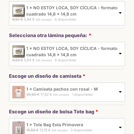
1 × NO ESTOY LOCA, SOY CÍCLICA - formato
cuadrado 14,8 x 14,8 cm
El 
El 
6,50 
€
5,64 
€
6 disponibles
(IVA incluido)
precio 
precio 
original 
actual 
era: 
es: 
Selecciona otra lámina pequeña:
6,50 €.
5,64 €.
1 × NO ESTOY LOCA, SOY CÍCLICA - formato
cuadrado 14,8 x 14,8 cm
El 
El 
6,50 
€
5,64 
€
6 disponibles
(IVA incluido)
precio 
precio 
original 
actual 
era: 
es: 
Escoge un diseño de camiseta
6,50 €.
5,64 €.
1 × Camiseta pechos con rosal - M
El 
El 
20,50 
€
17,82 
€
1 disponibles
(IVA incluido)
precio 
precio 
original 
actual 
era: 
es: 
Escoge un diseño de bolsa Tote bag
20,50 €.
17,82 €.
1 × Tote Bag Esta Primavera
El 
El 
15,50 
€
13,18 
€
3 disponibles
(IVA incluido)