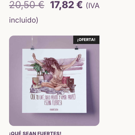
El
El
20,50
€
17,82
€
(IVA
precio
precio
incluido)
original
actual
¡OFERTA!
era:
es:
20,50 €.
17,82 €.
¡QUÉ SEAN FUERTES!