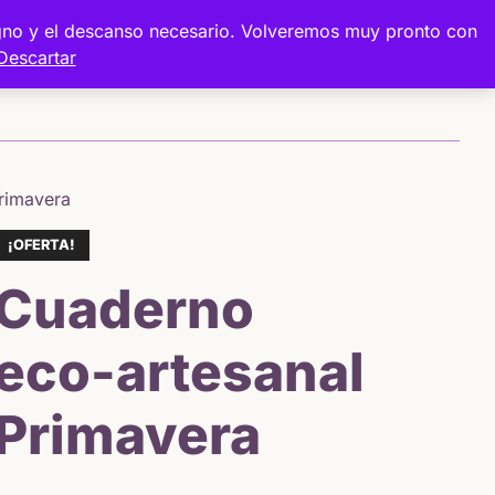
digno y el descanso necesario. Volveremos muy pronto con
Descartar
Sobre mí
Proyectos
Tienda
rimavera
¡OFERTA!
Cuaderno
eco-artesanal
Primavera