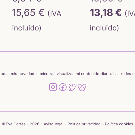
Rango
El
pr
15,65
€
13,18
€
(IVA
(I
de
pr
or
incluido)
incluido)
precios:
ac
er
desde
es:
15
5,64 €
13,
odas mis novedades mientras visualizas mi contenido diario. Las redes 
hasta
15,65 €
©Eva Cortés - 2026 -
Aviso legal
-
Política privacidad
-
Política cookies