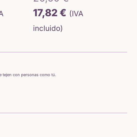
ecio
El
precio
17,82
€
VA
(IVA
ecio
iginal
precio
original
incluido)
tual
a:
actual
era:
,50 €.
es:
20,50 €.
18 €.
17,82 €.
se tejen con personas como tú.