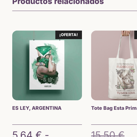
Productos relacionados
¡OFERTA!
ES LEY, ARGENTINA
Tote Bag Esta Pri
El
5,64
€
-
15,50
€