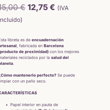
El
El
15,00
€
12,75
€
(IVA
precio
precio
incluido)
original
actual
Esta libreta es de
encuadernación
era:
es:
artesanal
, fabricada en
Barcelona
(producto de proximidad)
con los mejores
15,00 €.
12,75 €.
materiales reciclados por la
salud del
planeta
.
¿Cómo mantenerlo perfecto?
Se puede
limpiar con un paño seco.
CARACTERÍSTICAS
Papel interior en pauta de