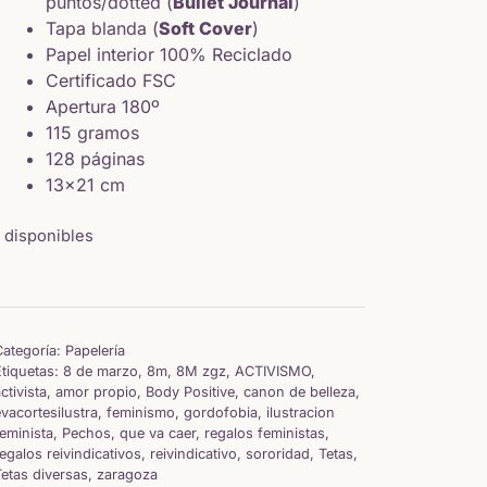
puntos/dotted (
Bullet Journal
)
Tapa blanda (
Soft Cover
)
Papel interior 100% Reciclado
Certificado FSC
Apertura 180º
115 gramos
128 páginas
13×21 cm
1 disponibles
Categoría:
Papelería
Etiquetas:
8 de marzo
,
8m
,
8M zgz
,
ACTIVISMO
,
ctivista
,
amor propio
,
Body Positive
,
canon de belleza
,
vacortesilustra
,
feminismo
,
gordofobia
,
ilustracion
eminista
,
Pechos
,
que va caer
,
regalos feministas
,
egalos reivindicativos
,
reivindicativo
,
sororidad
,
Tetas
,
etas diversas
,
zaragoza