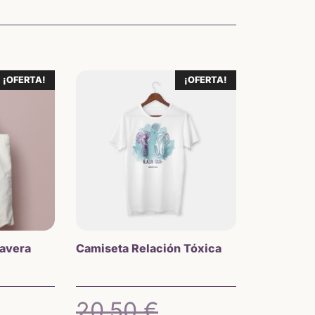
¡OFERTA!
¡OFERTA!
mavera
Camiseta Relación Tóxica
El
20,50
€